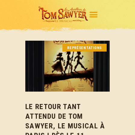
REPRÉSENTATIONS
Le spectacle
L’équipe
Actualités
Médias
Espace Pro
LE RETOUR TANT
Contact
ATTENDU DE TOM
Billetterie
SAWYER, LE MUSICAL À