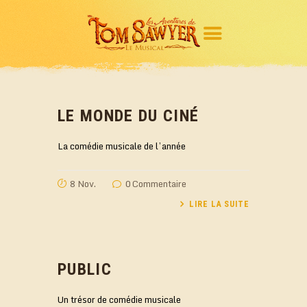
LE MONDE DU CINÉ
Le spectacle
La comédie musicale de l’année
L’équipe
Actualités
8 Nov.
0
Commentaire
Médias
LIRE LA SUITE
Espace Pro
Contact
PUBLIC
Billetterie
Un trésor de comédie musicale